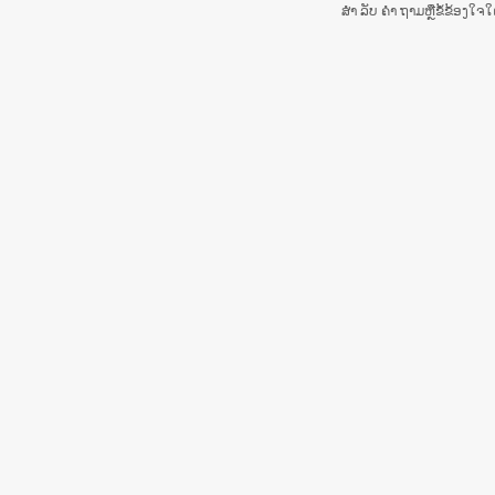
ສຳ ລັບ ຄຳ ຖາມຫຼືຂໍ້ຂ້ອງໃ