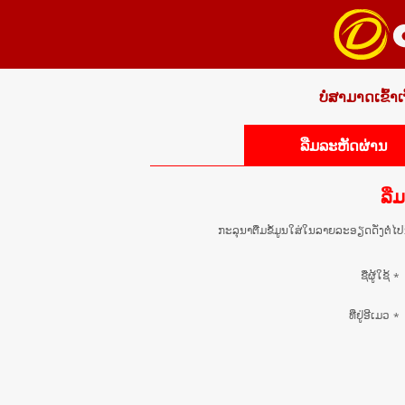
ບໍ່ສາມາດເຂົ້າ
ລືມລະຫັດຜ່ານ
ລື
ກະລຸນາຕື່ມຂໍ້ມູນໃສ່ໃນລາຍລະອຽດດັ່ງຕໍ່ໄປນ
ຊື່ຜູ້ໃຊ້
*
ທີ່​ຢູ່​ອີ​ເມວ
*